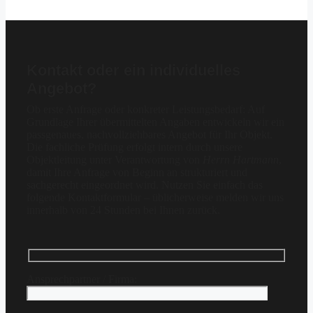
Kontakt oder ein individuelles
Angebot?
Ob erste Anfrage oder konkreter Leistungsbedarf: Auf
Grundlage Ihrer übermittelten Angaben entwickeln wir ein
passgenaues, nachvollziehbares Angebot für Ihr Objekt.
Die fachliche Prüfung erfolgt intern durch unsere
Objektleitung unter Verantwortung von
Herrn Hartmann
,
damit Ihre Anfrage von Beginn an strukturiert und
sachgerecht eingeordnet wird. Nutzen Sie einfach das
folgende Kontaktformular – üblicherweise melden wir uns
innerhalb von 24 Stunden bei Ihnen zurück.
Ansprechpartner / Firma: