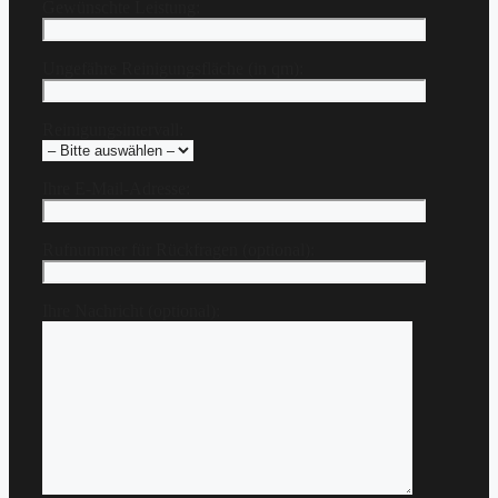
Gewünschte Leistung:
Ungefähre Reinigungsfläche (in qm):
Reinigungsintervall:
Ihre E-Mail-Adresse:
Rufnummer für Rückfragen (optional):
Ihre Nachricht (optional):