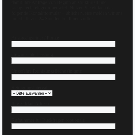
damit Ihre Anfrage von Beginn an strukturiert und
sachgerecht eingeordnet wird. Nutzen Sie einfach das
folgende Kontaktformular – üblicherweise melden wir uns
innerhalb von 24 Stunden bei Ihnen zurück.
Ansprechpartner / Firma:
Gewünschte Leistung:
Ungefähre Reinigungsfläche (in qm):
Reinigungsintervall:
Ihre E-Mail-Adresse:
Rufnummer für Rückfragen (optional):