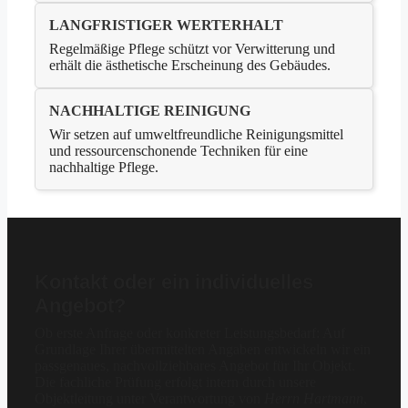
LANGFRISTIGER WERTERHALT
Regelmäßige Pflege schützt vor Verwitterung und
erhält die ästhetische Erscheinung des Gebäudes.
NACHHALTIGE REINIGUNG
Wir setzen auf umweltfreundliche Reinigungsmittel
und ressourcenschonende Techniken für eine
nachhaltige Pflege.
Kontakt oder ein individuelles
Angebot?
Ob erste Anfrage oder konkreter Leistungsbedarf: Auf
Grundlage Ihrer übermittelten Angaben entwickeln wir ein
passgenaues, nachvollziehbares Angebot für Ihr Objekt.
Die fachliche Prüfung erfolgt intern durch unsere
Objektleitung unter Verantwortung von
Herrn Hartmann
,