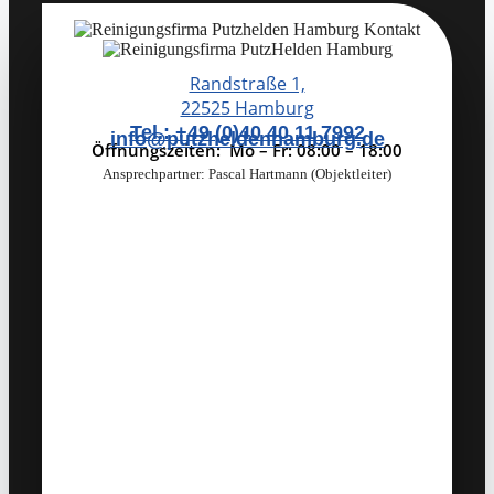
Randstraße 1,
22525 Hamburg
Tel.: +49 (0)40 40 11 7992
info@putzheldenhamburg.de
Öffnungszeiten: Mo – Fr: 08:00 – 18:00
Ansprechpartner: Pascal Hartmann (Objektleiter)