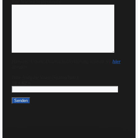
Ihre Nachricht (optional):
Hinweis: Unsere Datenschutzerklärung können Sie
hier
abrufen.
Bitte Aufgabe lösen (Spamschutz):
18 + 62 =