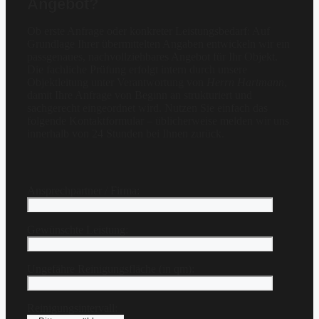
Angebot?
Ob erste Anfrage oder konkreter Leistungsbedarf: Auf
Grundlage Ihrer übermittelten Angaben entwickeln wir ein
passgenaues, nachvollziehbares Angebot für Ihr Objekt.
Die fachliche Prüfung erfolgt intern durch unsere
Objektleitung unter Verantwortung von
Herrn Hartmann
,
damit Ihre Anfrage von Beginn an strukturiert und
sachgerecht eingeordnet wird. Nutzen Sie einfach das
folgende Kontaktformular – üblicherweise melden wir uns
innerhalb von 24 Stunden bei Ihnen zurück.
Ansprechpartner / Firma:
Gewünschte Leistung:
Ungefähre Reinigungsfläche (in qm):
Reinigungsintervall: