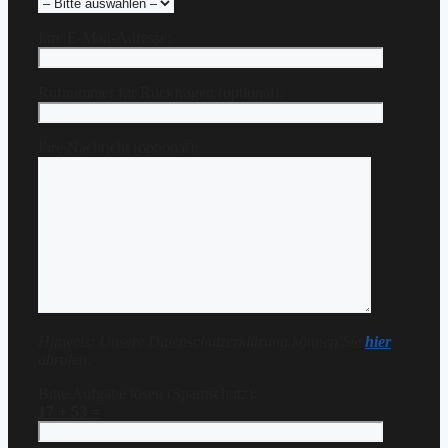
Ihre E-Mail-Adresse:
Rufnummer für Rückfragen (optional):
Ihre Nachricht (optional):
Hinweis: Unsere Datenschutzerklärung können Sie
hier
abrufen.
Bitte Aufgabe lösen (Spamschutz):
17 + 53 =